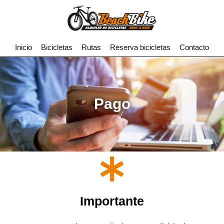
Inicio
Bicicletas
Rutas
Reserva bicicletas
Contacto
Pago
Importante